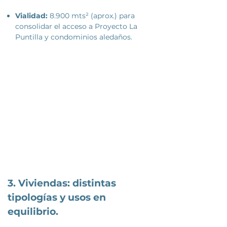
Vialidad:
8.900 mts² (aprox.) para
consolidar el acceso a Proyecto La
Puntilla y c
ondominios aledaños.
​3.
Viviendas: d
istintas
tipologías y usos en
equilibrio.​