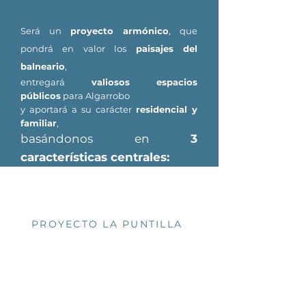
Será un
proyecto armónico
, que
pondrá en valor los
paisajes del
balneario
,
entregará
valiosos espacios
públicos
para Algarrobo
y aportará a su carácter
residencial y
familiar
,
basándonos
en
3
características centrales:
PROYECTO LA PUNTILLA