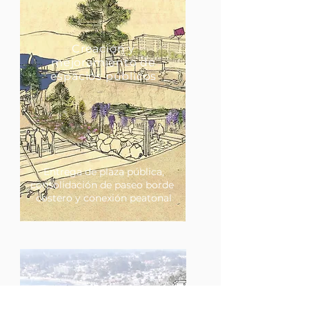
Creación y
mejoramiento de
espacios públicos
Entrega de plaza pública,
consolidación de paseo borde
costero y conexión peatonal